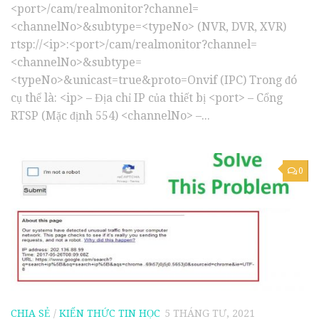
<port>/cam/realmonitor?channel=
<channelNo>&subtype=<typeNo> (NVR, DVR, XVR)
rtsp://<ip>:<port>/cam/realmonitor?channel=
<channelNo>&subtype=
<typeNo>&unicast=true&proto=Onvif (IPC) Trong đó
cụ thể là: <ip> – Địa chỉ IP của thiết bị <port> – Cổng
RTSP (Mặc định 554) <channelNo> –...
0
CHIA SẺ
/
KIẾN THỨC TIN HỌC
5 THÁNG TƯ, 2021