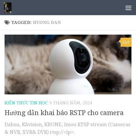
TAGGED:
HUONG DAN
0
KIẾN THỨC TIN HỌC
9 THÁNG NĂM, 2024
Hướng dẫn khai báo RSTP cho camera
Dahua, Kbvision, KBONE, Imou RTSP stream (Cameras
& NVR, XVR& DVR) rtsp://<ip>: