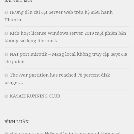
BÀI VIẾT MỚI
Hướng dẫn cài đặt Server web trên hệ điều hành
Ubuntu
Kích hoạt license Windows server 2019 mọi phiên bản
không sử dụng file crack
NAT port mirotik – Mạng local không truy cập được địa
chỉ public
The /var partition has reached 78 percent disk
usage….
KASATI RUNNING CLUB
BÌNH LUẬN
slot dana
trong
Hướng dẫn in trong word không có