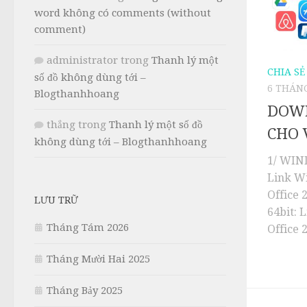
word không có comments (without
comment)
administrator
trong
Thanh lý một
CHIA SẺ
số đồ không dùng tới –
6 THÁNG
Blogthanhhoang
DOW
thắng
trong
Thanh lý một số đồ
CHO 
không dùng tới – Blogthanhhoang
1/ WIN
Link Wi
Office 
LƯU TRỮ
64bit: 
Tháng Tám 2026
Office 2
Tháng Mười Hai 2025
Tháng Bảy 2025