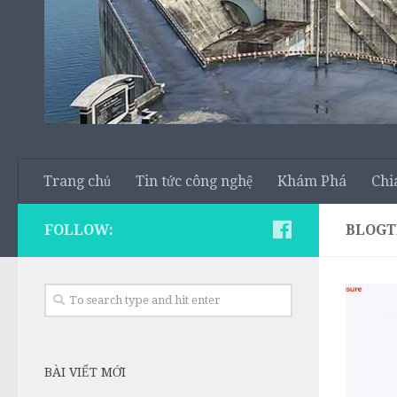
Trang chủ
Tin tức công nghệ
Khám Phá
Chi
FOLLOW:
BLOG
BÀI VIẾT MỚI