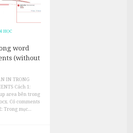
N HỌC
rong word
nts (without
N IN TRONG
NTS Cách 1:
up area bên trong
.docx. Có comments
: Trong mục...