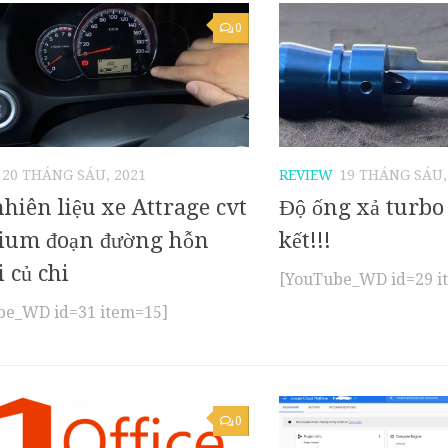
0
20 THÁNG SÁU, 2021
REVIEW
19 THÁNG SÁU,
nhiên liệu xe Attrage cvt
Độ ống xả turbo 
ium đoạn đường hỗn
kết!!!
i củ chi
[YouTube_WD id=29 i
be_WD id=31 item=15]
0