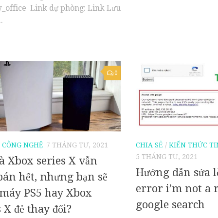
office Link dự phòng: Link Lưu
.
0
C CÔNG NGHỆ
7 THÁNG TƯ, 2021
CHIA SẺ
/
KIẾN THỨC TI
5 THÁNG TƯ, 2021
à Xbox series X vẫn
Hướng dẫn sửa lỗ
bán hết, nhưng bạn sẽ
error i’m not a 
 máy PS5 hay Xbox
google search
s X đẻ thay đổi?