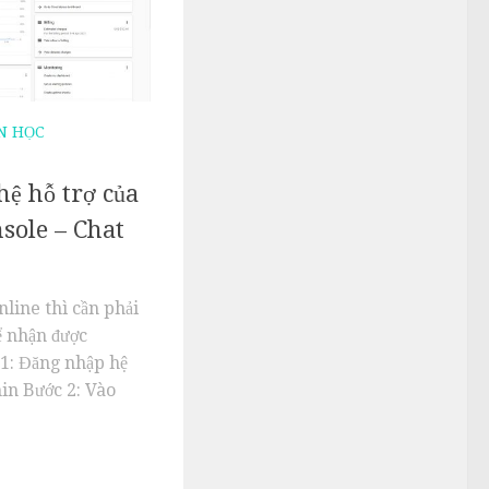
N HỌC
hệ hỗ trợ của
sole – Chat
nline thì cần phải
ể nhận được
 1: Đăng nhập hệ
in Bước 2: Vào