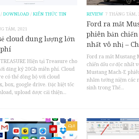
/
DOWNLOAD
/
KIẾN THỨC TIN
REVIEW
7 THÁNG TÁM, 
Ford ra mắt Mu
G TÁM, 2021
phiên bản chiến 
sẻ cloud dung lượng lớn
nhất vô nhị – Ch
 phí
Ford ra mắt Mustang 
TREASURE Hiện tại Treasure cho
chiến đấu cơ độc nhất 
ới đăng ký 20Gb miễn phí. Cloud
Mustang Mach-E phiên
e có thể đồng bộ với cloud
nhằm tưởng niệm các n
, box, google drive. Đặc biệt tốc
sinh trong Thế...
load, upload được cải thiện...
0