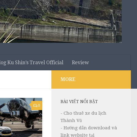
log Ku Shin’s Travel Official
Review
MORE
BÀI VIẾT NỔI BẬT
0
- Cho thuê xe du lịch
Thành Vũ
- Hướng dẫn download và
link website tại