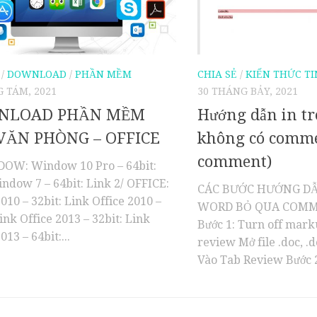
/
DOWNLOAD
/
PHẦN MỀM
CHIA SẺ
/
KIẾN THỨC TI
 TÁM, 2021
30 THÁNG BẢY, 2021
NLOAD PHẦN MỀM
Hướng dẫn in t
VĂN PHÒNG – OFFICE
không có comme
comment)
DOW: Window 10 Pro – 64bit:
ndow 7 – 64bit: Link 2/ OFFICE:
CÁC BƯỚC HƯỚNG DẪ
2010 – 32bit: Link Office 2010 –
WORD BỎ QUA COMME
Link Office 2013 – 32bit: Link
Bước 1: Turn off mark
013 – 64bit:...
review Mở file .doc, 
Vào Tab Review Bước 2