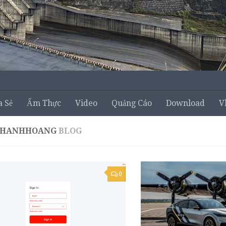
a Sẻ
Ẩm Thực
Video
Quảng Cáo
Download
V
THANHHOANG
BLOG
0