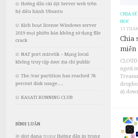
Hướng dẫn cài đặt Server web trên
hệ điều hành Ubuntu
CHIA SẺ
HỌC
Kích hoạt license Windows server
13 THÁN
2019 mọi phiên bản không sử dụng file
Chia 
crack
miễn
NAT port mirotik – Mạng local
CLOUD 
không truy cập được địa chỉ public
người m
The /var partition has reached 78
Treasur
percent disk usage….
dropbox
độ down
KASATI RUNNING CLUB
BÌNH LUẬN
slot dana
trong
Hướng dẫn in trong