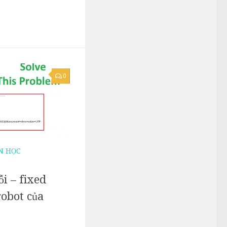
0
N HỌC
i – fixed
robot của