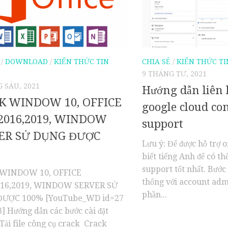
/
DOWNLOAD
/
KIẾN THỨC TIN
CHIA SẺ
/
KIẾN THỨC TI
9 THÁNG TƯ, 2021
 SÁU, 2021
Hướng dẫn liên 
K WINDOW 10, OFFICE
google cloud con
,2016,2019, WINDOW
support
ER SỬ DỤNG ĐƯỢC
Lưu ý: Để được hỗ trợ o
biết tiếng Anh để có th
support tốt nhất. Bước
WINDOW 10, OFFICE
thống với account adm
016,2019, WINDOW SERVER SỬ
phần...
ƯỢC 100% [YouTube_WD id=27
] Hướng dẫn các bước cài đặt
 Tải file công cụ crack Crack