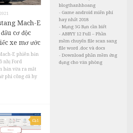
blogthanhhoang
- Game android miễn phí
2021
hay nhất 2018
stang Mach-E
- Mạng 5G Bạn cần biết
đấu cơ độc
- ABBYY 12 Full – Phần
mềm chuyển file scan sang
iếc xe mơ ước
file word .doc và docs
Mach-E phiên bản
- Download phần mềm ứng
vô nhị Ford
dụng cho văn phòng
 bản vừa ra mắt
ữ phi công đã hy
1