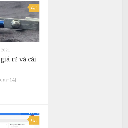
0
 2021
giá rẻ và cái
tem=14]
0