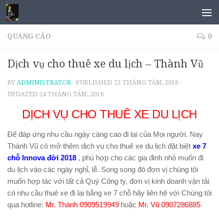
QUẢNG CÁO
0
Dịch vụ cho thuê xe du lịch – Thành Vũ
BY
ADMINISTRATOR
· PUBLISHED
23 THÁNG TÁM, 2018
·
UPDATED
24 THÁNG TÁM, 2018
DỊCH VỤ CHO THUÊ XE DU LỊCH
Để đáp ứng nhu cầu ngày càng cao đi lại của Mọi người. Nay
Thành Vũ có mở thêm dịch vụ cho thuê xe du lịch đặt biệt
xe 7
chỗ Innova đời 2018
, phù hợp cho các gia đinh nhỏ muốn đi
du lịch vào các ngày nghỉ, lễ. Song song đó đơn vị chúng tôi
muốn hợp tác với tất cả Quý Công ty, đơn vị kinh doanh vận tải
có nhu cầu thuê xe đi lại bằng xe 7 chỗ hãy liên hệ với Chúng tôi
qua hotline:
Mr. Thành 0909519949
hoặc
Mr. Vũ 0907286885