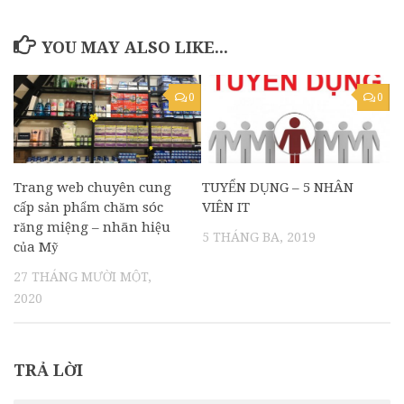
YOU MAY ALSO LIKE...
0
0
Trang web chuyên cung
TUYỂN DỤNG – 5 NHÂN
cấp sản phẩm chăm sóc
VIÊN IT
răng miệng – nhãn hiệu
5 THÁNG BA, 2019
của Mỹ
27 THÁNG MƯỜI MỘT,
2020
TRẢ LỜI